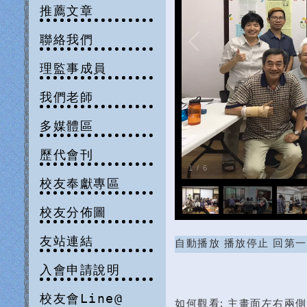
推薦文章
聯絡我們
理監事成員
我們老師
多媒體區
歷代會刊
1
/
6
校友奉獻專區
校友分佈圖
友站連結
自動播放
播放停止
回第一
入會申請說明
校友會Line@
如何觀看: 主畫面左右兩