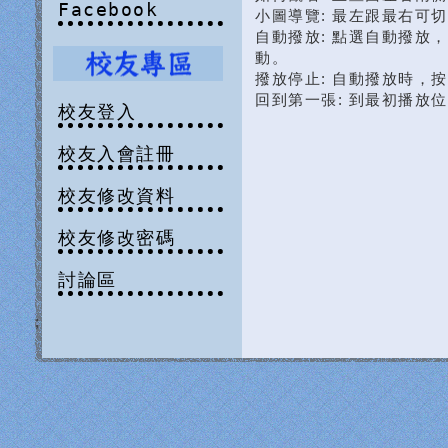
Facebook
小圖導覽: 最左跟最右可
自動撥放: 點選自動撥放
動。
撥放停止: 自動撥放時，
回到第一張: 到最初播放
校友登入
校友入會註冊
校友修改資料
校友修改密碼
討論區
;