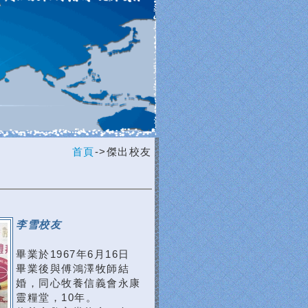
首頁
->傑出校友
李雪校友
畢業於1967年6月16日
畢業後與傅鴻澤牧師結
婚，同心牧養信義會永康
靈糧堂，10年。