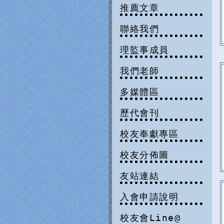
推薦文章
聯絡我們
理監事成員
我們老師
多媒體區
歷代會刊
校友奉獻專區
校友分佈圖
友站連結
入會申請說明
校友會Line@