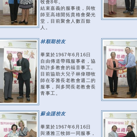
牧會8年。
結束嘉義的服事後，與牧
師至高雄開拓貴格會榮光
堂，目前聚會人數百餘
人。
林順期校友
畢業於1967年6月16日
自由傳道帶職服事者，協
助許多教會的福音事工。
目前協助大兒子林偉聯牧
師在苓雅長老教會週二的
服事，與多間長老教會長
青事工。
蘇金謹校友
畢業於1967年6月16日
與潘雅三牧師一同服事，