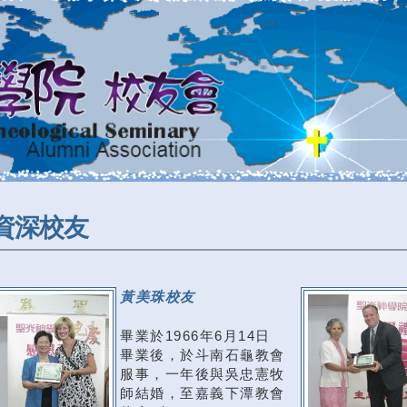
資深校友
黃美珠校友
畢業於1966年6月14日
畢業後，於斗南石龜教會
服事，一年後與吳忠憲牧
師結婚，至嘉義下潭教會