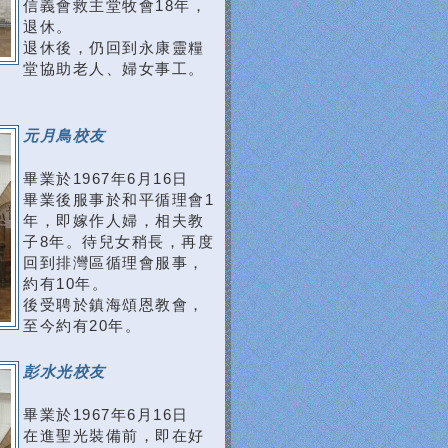
信義會救主堂牧會18年，
退休。
退休後，仍回到永康靈糧
堂協助老人、婦女事工。
元月鳥校友
畢業於1967年6月16日
畢業後服事於和平循理會1
年，即嫁作人婦，相夫教
子8年。待兒女稍長，再度
回到排灣區循理會服事，
約有10年。
後受聘於鎮海頌恩教會，
至今約有20年。
彭水光校友
畢業於1967年6月16日
在進聖光裝備前，即在好