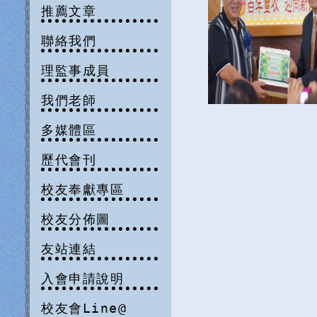
推薦文章
聯絡我們
理監事成員
我們老師
多媒體區
歷代會刊
校友奉獻專區
校友分佈圖
友站連結
入會申請說明
校友會Line@